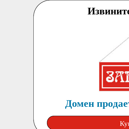
Извинит
Домен продает
Ку